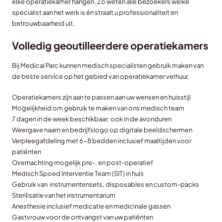
elke operatiekamer hangen. Zo weten alle bezoekers welke
specialist aan het werk is én straalt u professionaliteit en
betrouwbaarheid uit.
Volledig geoutilleerdere operatiekamers
Bij Medical Parc kunnen medisch specialisten gebruik maken van
de beste service op het gebied van operatiekamer verhuur.
Operatiekamers zijn aan te passen aan uw wensen en huisstijl
Mogelijkheid om gebruik te maken van ons medisch team
7 dagen in de week beschikbaar; ook in de avonduren
Weergave naam en bedrijfslogo op digitale beeldschermen
Verpleegafdeling met 6-8 bedden inclusief maaltijden voor
patiënten
Overnachting mogelijk pre-, en post-operatief
Medisch Spoed Interventie Team (SIT) in huis
Gebruik van instrumentensets, disposables en custom-packs
Sterilisatie van het instrumentarium
Anesthesie inclusief medicatie en medicinale gassen
Gastvrouw voor de ontvangst van uw patiënten