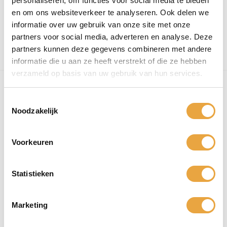
personaliseren, om functies voor social media te bieden
van uw wensen. Zo kunt u kiezen voor verschillende aanvullende
en om ons websiteverkeer te analyseren. Ook delen we
faciliteiten en materialen. Daarnaast hebben wij een medisch team
informatie over uw gebruik van onze site met onze
beschikbaar waar u gebruik van kunt maken. Wij maken graag een
partners voor social media, adverteren en analyse. Deze
offerte op maat voor u.
partners kunnen deze gegevens combineren met andere
informatie die u aan ze heeft verstrekt of die ze hebben
verzameld op basis van uw gebruik van hun services.
T
Noodzakelijk
o
e
s
Voorkeuren
t
e
m
Statistieken
m
i
Marketing
n
g