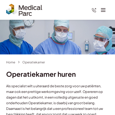
088 – 89 10
Menu
Home
Operatiekamer
Operatiekamer huren
Als specialist wilt u uiteraard de beste zorg voor uw patiënten,
maar ook een prettige werkomgeving voor uzelf. Opereren op
dagen dat het u uitkomt, in een volledig uitgeruste en goed
onderhouden Operatiekamer, is daarbij van groot belang.
Daarnaast is het belangrijk dat u een professioneel team tot uw
beschikking heeft, dat ervoor zorgt dat u uw werk zo goed