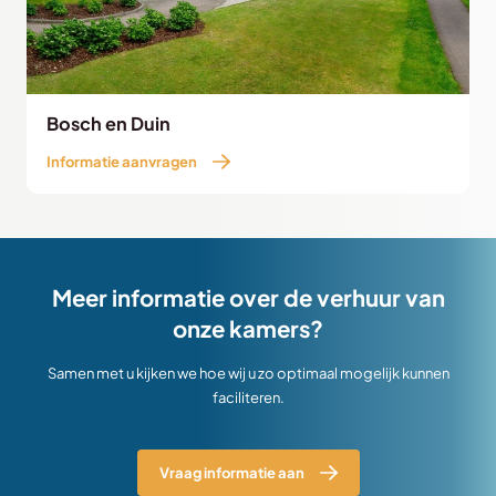
Informatie aanvragen
Bosch en Duin
Informatie aanvragen
Meer informatie over de verhuur van
onze kamers?
Samen met u kijken we hoe wij u zo optimaal mogelijk kunnen
faciliteren.
Vraag informatie aan