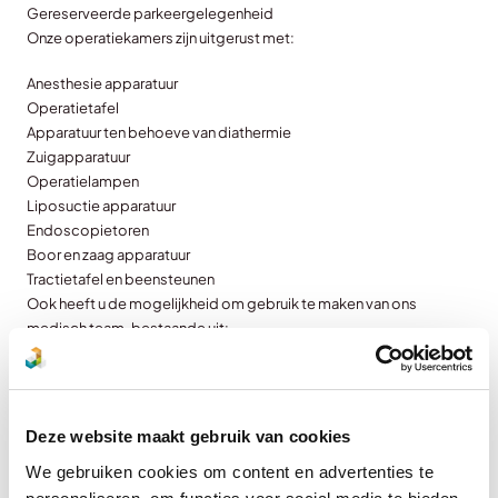
Gereserveerde parkeergelegenheid
Onze operatiekamers zijn uitgerust met:
Anesthesie apparatuur
Operatietafel
Apparatuur ten behoeve van diathermie
Zuigapparatuur
Operatielampen
Liposuctie apparatuur
Endoscopietoren
Boor en zaag apparatuur
Tractietafel en beensteunen
Ook heeft u de mogelijkheid om gebruik te maken van ons
medisch team, bestaande uit:
Anesthesioloog
Anesthesiemedewerker
Operatieassistenten
Deze website maakt gebruik van cookies
Recovery verpleegkundigen
We gebruiken cookies om content en advertenties te
Verpleegkundigen inclusie SIT-team.
De kosten voor het huren van onze operatiekamers zijn afhankelijk