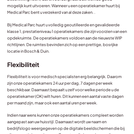
mogelijk kunt uitvoeren. Wanneer u een operatiekamer huurt bij
Medical Parc bent u verzekerd van al deze zaken. .
Bij Medical Parc huurt u volledig geoutilleerde en gevalideerde
klasse 1, prestatieniveau 1 operatiekamers die zijn voorzien van een
opdekruimte. De operatiekamers voldoen aan de nieuwste WIP
richtlijnen. De ruimtes bevinden zich op een prettige, bosrijke
locatie in Bosch & Duin.
Flexibiliteit
Flexibiliteit is voor medisch specialisten erg belangrijk. Daarom
zijn onze operatiekamers 24 uur per dag, 7 dagen per week
beschikbaar. Daarnaast bepaalt u zelf voor welke periode u de
operatiekamer (OK) wilt huren. Dit kunnen een aantal vaste dagen
per maand zijn, maar ook een aantal uren per week.
Indien naar wens kunnen onze operatiekamers compleet worden
aangepast aan uw huisstijl. Daarnaast wordt uw naam en
bedrijfslogo weergegeven op de digitale beeldschermen die bij